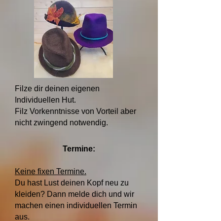
Filze dir deinen eigenen
Individuellen Hut.
Filz Vorkenntnisse von Vorteil aber
nicht zwingend notwendig.
Termine:
Keine fixen Termine.
Du hast Lust deinen Kopf neu zu
kleiden? Dann melde dich und wir
machen einen individuellen Termin
aus.