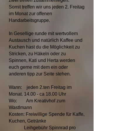
zwei treffen zusammenlegen.
Somit treffen wir uns jeden 2. Freitag
im Monat zur offenen
Handarbeitsgruppe.
In Gesellige runde mit wertvollem
Austausch und natürlich Kaffee und
Kuchen hast du die Möglichkeit zu
Stricken, zu Häkeln oder zu
Spinnen, Kati und Herta werden
euch gerne mit dem ein oder
anderen tipp zur Seite stehen.
Wann: jeden 2.ten Freitag im
Monat. 14.00 - ca 18.00 Uhr
Wo: Am Kreativhof zum
Wastlmann
Kosten: Freiwillige Spende für Kaffe,
Kuchen, Getränke
Leihgebühr Spinnrad pro