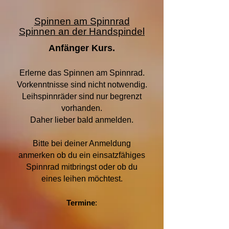
Spinnen am Spinnrad
Spinnen an der Handspindel
Anfänger Kurs.
Erlerne das Spinnen am Spinnrad.
Vorkenntnisse sind nicht notwendig.
Leihspinnräder sind nur begrenzt
vorhanden.
Daher lieber bald anmelden.
Bitte bei deiner Anmeldung
anmerken ob du ein einsatzfähiges
Spinnrad mitbringst oder ob du
eines leihen möchtest.
Termin
e
: