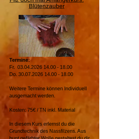
Blütenzauber
Termine:
Fr.
03.04.2026 14.00 - 18.00
Do.
30.07.2026 14.00 - 18.00
Weitere Termine können Individuell
ausgemacht werden.
Kosten: 75€ / TN inkl. Material
In diesem Kurs erlernst du die
Grundtechnik des Nassfilzens. Aus
bunt gefärbter Wolle gestaltest du dir