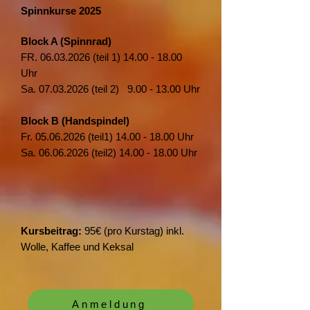
Spinnkurse 2025
Block A (Spinnrad)
FR.
06.03.2026
(teil
1) 14.00 - 18.00
Uhr
Sa.
07.03.2026
(teil 2)
9.00 - 13.00
Uhr
Block B (Handspindel)
Fr.
05.06.2026
(teil1)
14.00 - 18.00
Uhr
Sa.
06.06.2026
(teil2)
14.00 - 18.00
Uhr
Kursbeitrag:
95€ (pro Kurstag) inkl.
Wolle, Kaffee und Keksal
Anmeldung