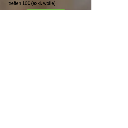
treffen 10€ (exkl. wolle)
Anmeldung
Kooperations Angebote
Filzen-Lauschen-Fühlen
Begleitet von der
Geschichtenerzählerin und
Klangpädagogin Sabrina Mader
( alias
Marandula die
Geschichtenweberin
) genießen wir
einen Abend voller Kreativität, und
lauschen den heiteren wie auch
tiefsinnigen Geschichten.
Du brauchst für diesen Abend keine
Filz-Vorkenntnisse, mitzubringen sind
lediglich ein paar Hausschuhe und