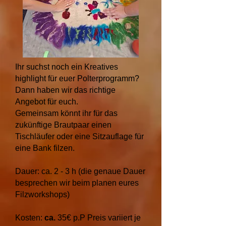
Ihr suchst noch ein Kreatives
highlight für euer Polterprogramm?
Dann haben wir das richtige
Angebot für euch.
Gemeinsam könnt ihr für das
zukünftige Brautpaar einen
Tischläufer oder eine Sitzauflage für
eine Bank filzen.
Dauer: ca. 2 - 3 h (die genaue Dauer
besprechen wir beim planen eures
Filzworkshops)
Kosten:
ca.
35€ p.P Preis variiert je