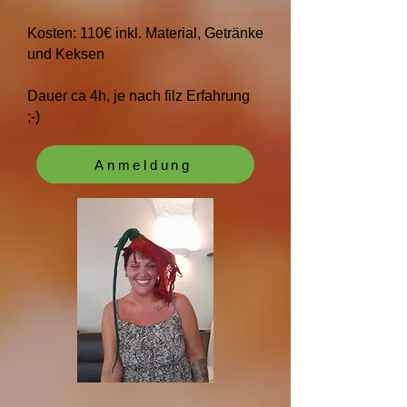
Kosten: 110€ inkl. Material, Getränke
und Keksen
Dauer ca 4h, je nach filz Erfahrung
;-)
Anmeldung